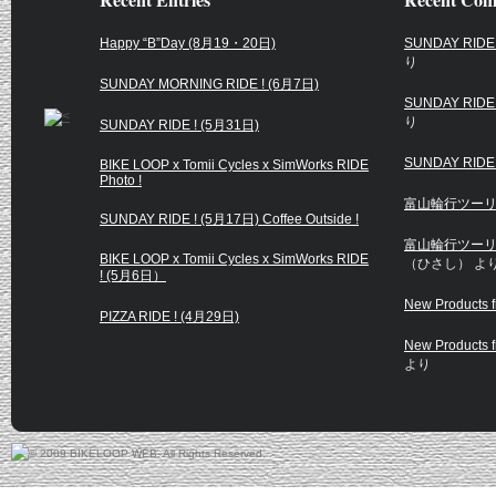
All-City
CHRIS KING
Happy “B”Day (8月19・20日)
SUNDAY RIDE 
り
BROMPTON
HUNTER CYC
SUNDAY MORNING RIDE ! (6月7日)
SUNDAY RIDE 
CANNONDALE
RETROTEC
り
SUNDAY RIDE ! (5月31日)
Cielo Cycles
SyCip Bikes
SUNDAY RIDE 
BIKE LOOP x Tomii Cycles x SimWorks RIDE
Photo !
HARO BIKES
Troy Lee Desi
富山輪行ツーリ
SUNDAY RIDE ! (5月17日) Coffee Outside !
MONGOOSE
富山輪行ツーリ
BIKE LOOP x Tomii Cycles x SimWorks RIDE
（ひさし）
よ
OAKLEY
! (5月6日）
New Products 
Salsa Cycles
PIZZA RIDE ! (4月29日)
SURLY
New Products 
より
TREK