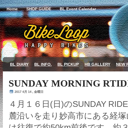
Home
SHOP GUIDE
BL Event Calendar
BL DIARY
BL INFO.
BL PICKUP
HB GALLERY
NEW 
SUNDAY MORNING RTID
2017 4月 14 , 金曜日
４月１６日(日)のSUNDAY R
麓沿いを走り妙高市にある経塚
は往復で約50km前後です。