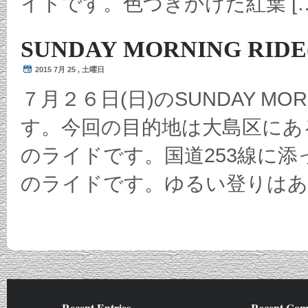
イドです。色づきかけた紅葉 […
SUNDAY MORNING RIDE
2015 7月 25 , 土曜日
７月２６日(日)のSUNDAY MOR
す。今回の目的地は大島区にあ
のライドです。国道253線に添
のライドです。ゆるい登りはあ 
Recent Entries
Authorized Dealer
Recent Com
Maker Link