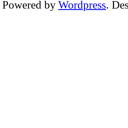
Cielo Cycles
Powered by
Wordpress
. De
HARO BIKES
MONGOOSE
OAKLEY
Salsa Cycles
SURLY
TREK
Maker Links
CHRIS KING