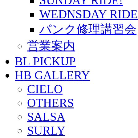
SUNDAY RIDE!
WEDNSDAY RIDE
パンク修理講習会
営業案内
BL PICKUP
HB GALLERY
CIELO
OTHERS
SALSA
SURLY