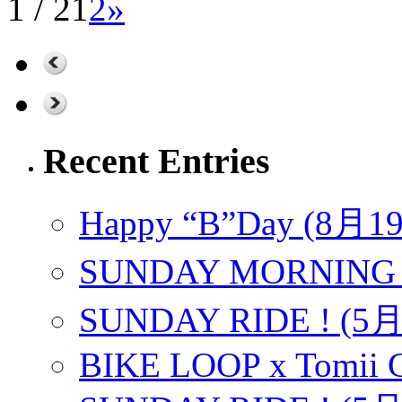
1 / 2
1
2
»
Recent Entries
Happy “B”Day (8月
SUNDAY MORNING 
SUNDAY RIDE ! (5
BIKE LOOP x Tomii C