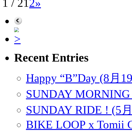
1 / 2
1
2
»
Recent Entries
Happy “B”Day (8月
SUNDAY MORNING 
SUNDAY RIDE ! (5
BIKE LOOP x Tomii C