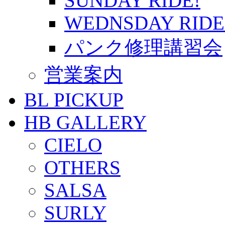
SUNDAY RIDE!
WEDNSDAY RIDE
パンク修理講習会
営業案内
BL PICKUP
HB GALLERY
CIELO
OTHERS
SALSA
SURLY