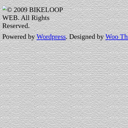
Authorized Dealer
All-City
Powered by
Wordpress
. Designed by
Woo Th
BROMPTON
CANNONDALE
Cielo Cycles
HARO BIKES
MONGOOSE
OAKLEY
Salsa Cycles