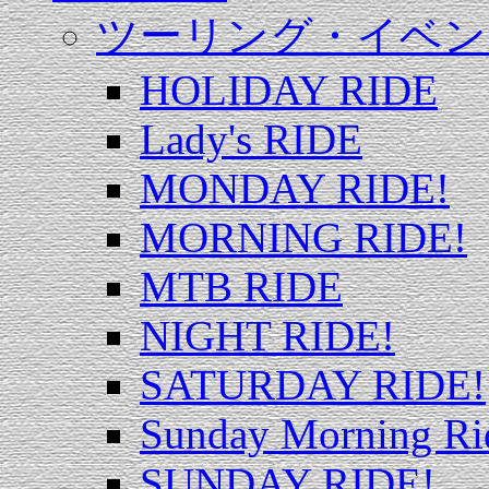
ツーリング・イベン
HOLIDAY RIDE
Lady's RIDE
MONDAY RIDE!
MORNING RIDE!
MTB RIDE
NIGHT RIDE!
SATURDAY RIDE!
Sunday Morning Ri
SUNDAY RIDE!