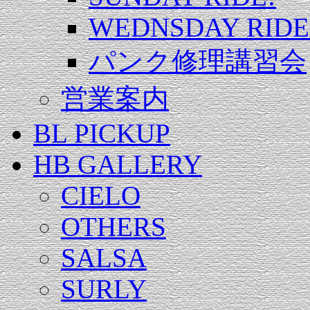
WEDNSDAY RIDE
パンク修理講習会
営業案内
BL PICKUP
HB GALLERY
CIELO
OTHERS
SALSA
SURLY