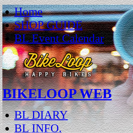
Home
SHOP GUIDE
BL Event Calendar
BIKELOOP WEB
BL DIARY
BL INFO.