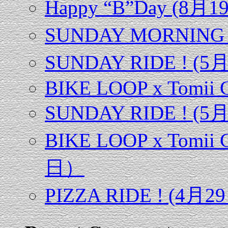
Happy “B”Day (8月
SUNDAY MORNING 
SUNDAY RIDE ! (5
BIKE LOOP x Tomii C
SUNDAY RIDE ! (5月1
BIKE LOOP x Tomii C
日）
PIZZA RIDE ! (4月2