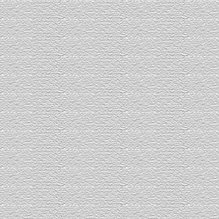
SURLY
TREK
Maker Links
CHRIS KING
HUNTER CYCLES
RETROTEC
SyCip Bikes
Troy Lee Designs
Photos on
flick
r