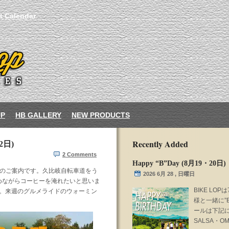
t Calendar
UP
HB GALLERY
NEW PRODUCTS
Recently Added
2日)
2 Comments
Happy “B”Day (8月19・20日)
RIDEのご案内です。久比岐自転車道をう
2026 6月 28 , 日曜日
めながらコーヒーを淹れたいと思いま
BIKE LO
す。来週のグルメライドのウォーミン
様と一緒に”
ールは下記にな
SALSA・OMN