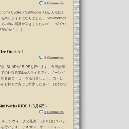
0 Comments
x Tomii Cycles x SimWorks RIDE 天候にも
も楽しライドになりました。 SimWorksの
らその時の写真が届きましたので、ご紹介い
記のから […]
ee Outside !
0 Comments
)にSUNDAY RIDEを行います。今回は頚
での往復約35kmのライドです。ノーンビ
。到着後コーヒーを淹れましょう。コーヒー
具をお持ちの方はご持参ください。お持ちで
x SimWorks RIDE ! (5月6日）
0 Comments
ールデンウイークの最終日5月６日にスペシ
ドを行います。 テキサス、オースティンに