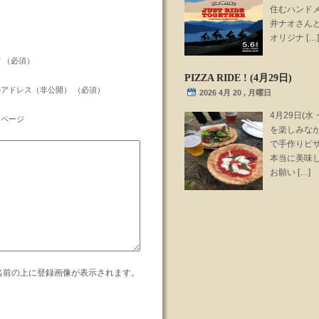
住むハンドメ
井ナオさん
オリジナ […]
 （必須）
PIZZA RIDE ! (4月29日)
アドレス（非公開） （必須）
2026 4月 20 , 月曜日
4月29日(水
ムページ
を楽しみな
で手作りピ
本当に美味
お願い […]
名前の上に登録画像が表示されます。