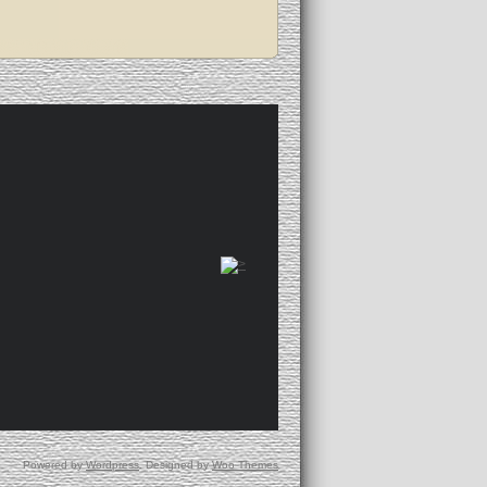
flick
r
2026年7月
水
木
金
土
日
1
2
3
4
5
8
9
10
11
12
15
16
17
18
19
22
23
24
25
26
29
30
31
Powered by
Wordpress
. Designed by
Woo Themes