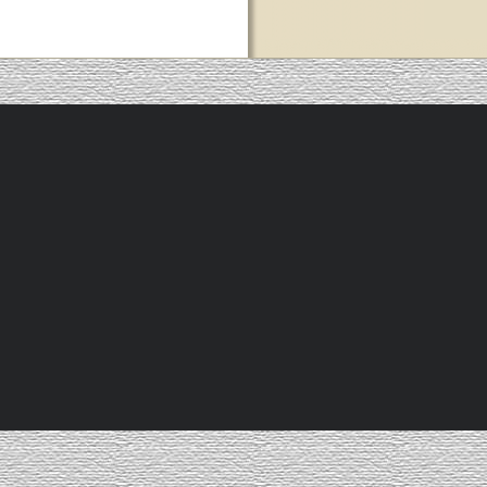
Recent Comments
Maker Links
Archives
Photos on
Archives
CHRIS KING
SUNDAY RIDE ! (9月22日)
に
BIKE LOOP
よ
り
Calendar
HUNTER CYCLES
月7日)
SUNDAY RIDE ! (9月22日)
に
BIKE LOOP
よ
RETROTEC
り
SyCip Bikes
月
火
SUNDAY RIDE ! (9月11日)
に
卜部太一
より
imWorks RIDE
Troy Lee Designs
富山輪行ツーリング（5月15日）
に
BL
より
6
7
 Outside !
13
14
富山輪行ツーリング（5月15日）
に
古川 尚
20
21
imWorks RIDE
（ひさし）
より
27
28
New Products from PDW
に
BL
より
« 6月