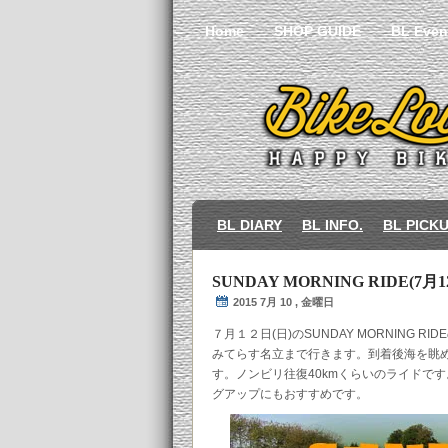
Home
SHOP GUIDE
BL Even
BL DIARY
BL INFO.
BL PICK
SUNDAY MORNING RIDE(7月1
2015 7月 10 , 金曜日
７月１２日(日)のSUNDAY MORNING 
みてらす名立まで行きます。到着後海を眺
す。ノンビリ往復40kmくらいのライドで
グアップにもおすすめです。