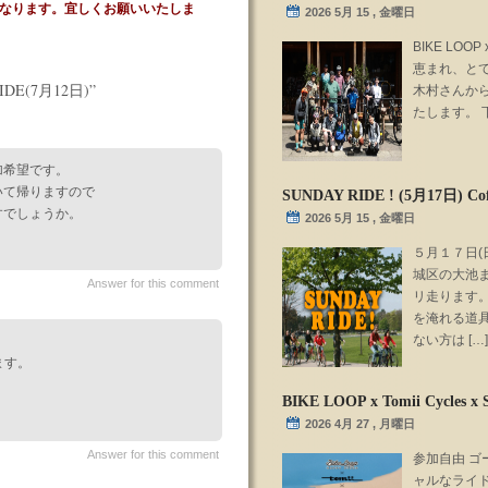
になります。宜しくお願いいたしま
2026 5月 15 , 金曜日
BIKE LOOP 
恵まれ、とて
IDE(7月12日)”
木村さんか
たします。 下
加希望です。
いて帰りますので
SUNDAY RIDE ! (5月17日) Coff
すでしょうか。
2026 5月 15 , 金曜日
５月１７日(日
城区の大池ま
Answer for this comment
リ走ります
を淹れる道
ない方は […]
ます。
BIKE LOOP x Tomii Cycles 
2026 4月 27 , 月曜日
Answer for this comment
参加自由 ゴ
ャルなライ