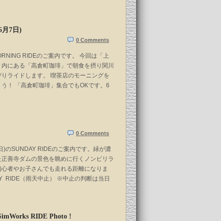
(6月7日)
0 Comments
MORNING RIDEのご案内です。 今回は「上
」内にある「高倉町珈琲」で朝食を摂り関川
びりライドします。 喫茶店のモーニングを
う！ 「高倉町珈琲」集合でもOKです。6
0 Comments
)のSUNDAY RIDEのご案内です。緑が濃
た正善寺ダムの景色を眺めに行くノンビリラ
初心者やお子さんでも走れる距離になりま
AY RIDE（雨天中止） ※中止の判断は当日
SimWorks RIDE Photo !