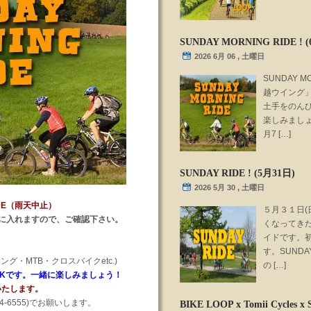
SUNDAY MORNING RIDE ! 
2026 6月 06 , 土曜日
SUNDAY 
越ウイング
土手をのん
楽しみましょ
月7 […]
SUNDAY RIDE ! (5月31日)
2026 5月 30 , 土曜日
RIDE（雨天中止）
５月３１日(日
に入れますので、ご確認下さい。
くなってき
イドです。
す。SUND
グ・MTB・クロスバイクetc.)
の […]
Kです。一緒に楽しみましょう！
いたします。
24-6555)でお願いします。
BIKE LOOP x Tomii Cycles x 