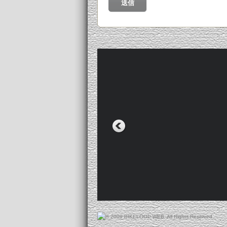
Recent Entries
Authorized Dealer
All-City
Happy “B”Day (8月19・20日)
BROMPTON
SUNDAY MORNING RIDE ! (6
CANNONDALE
SUNDAY RIDE ! (5月31日)
Cielo Cycles
BIKE LOOP x Tomii Cycles x S
Photo !
HARO BIKES
SUNDAY RIDE ! (5月17日) Coffee
MONGOOSE
BIKE LOOP x Tomii Cycles x S
OAKLEY
! (5月6日）
Salsa Cycles
PIZZA RIDE ! (4月29日)