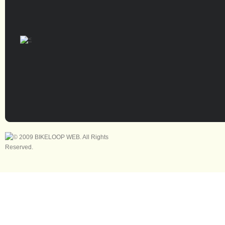
All-City
CHRIS KING
Happy “B”Day (8月19・20日)
SUNDAY RIDE 
り
BROMPTON
HUNTER CYC
SUNDAY MORNING RIDE ! (6月7日)
SUNDAY RIDE 
CANNONDALE
RETROTEC
り
SUNDAY RIDE ! (5月31日)
Cielo Cycles
SyCip Bikes
SUNDAY RIDE 
BIKE LOOP x Tomii Cycles x SimWorks RIDE
Photo !
HARO BIKES
Troy Lee Desi
富山輪行ツーリ
SUNDAY RIDE ! (5月17日) Coffee Outside !
MONGOOSE
富山輪行ツーリ
BIKE LOOP x Tomii Cycles x SimWorks RIDE
（ひさし）
よ
OAKLEY
! (5月6日）
New Products 
Salsa Cycles
PIZZA RIDE ! (4月29日)
SURLY
New Products 
より
TREK