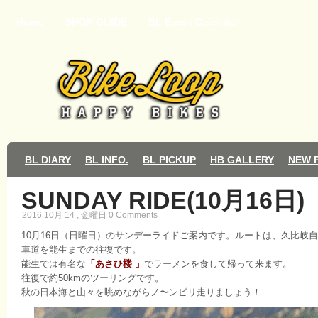
Home
SHOP GUIDE
BL Event Calendar
BL DIARY
BL INFO.
BL PICKUP
HB GALLERY
NEW 
SUNDAY RIDE(10月16日)
2016 10月 14 , 金曜日
0 Comments
10月16日（日曜日）のサンデーライドご案内です。ルートは、久比岐
車道を能生までの往復です。
能生では有名な
「あさひ楼 」
でラーメンを食して帰って来ます。
往復で約50kmのツーリングです。
秋の日本海と山々を眺めながらノ〜ンビリ走りましょう！