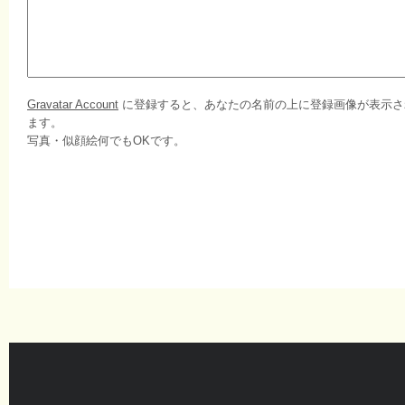
Gravatar Account
に登録すると、あなたの名前の上に登録画像が表示さ
ます。
写真・似顔絵何でもOKです。
Recent Entries
Authorized Dealer
Recen
Maker 