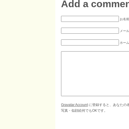
Add a commen
お名前
メール
ホー
Gravatar Account
に登録すると、あなたの
写真・似顔絵何でもOKです。