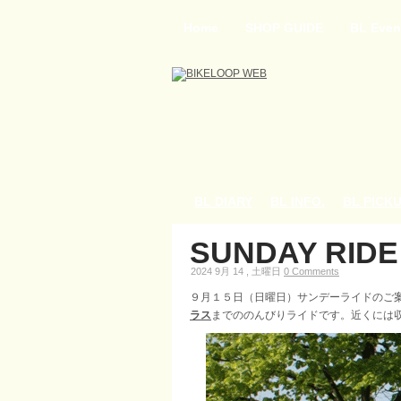
Home
SHOP GUIDE
BL Even
BL DIARY
BL INFO.
BL PICK
SUNDAY RIDE 
2024 9月 14 , 土曜日
0 Comments
９月１５日（日曜日）サンデーライドのご
ラス
までののんびりライドです。近くには