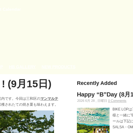
t Calendar
UP
HB GALLERY
NEW PRODUCTS
! (9月15日)
Recently Added
Happy “B”Day (8月
案内です。今回は三和区の
マンマルテ
2026 6月 28 , 日曜日
0 Comments
収穫されたての焼き栗も味わえます。
BIKE LO
様と一緒に”
ールは下記にな
SALSA・OMN