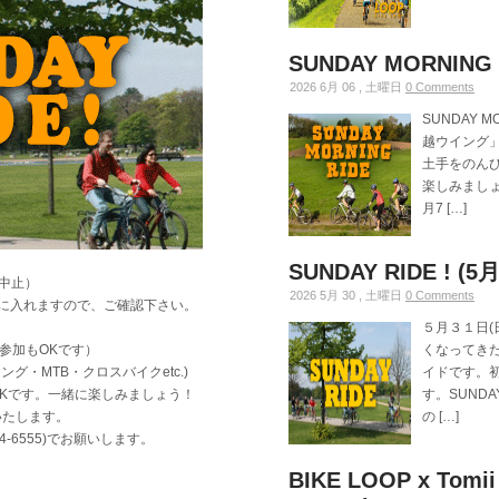
SUNDAY MORNING 
2026 6月 06 , 土曜日
0 Comments
SUNDAY 
越ウイング
土手をのん
楽しみましょ
月7 […]
SUNDAY RIDE ! (5
天中止）
2026 5月 30 , 土曜日
0 Comments
に入れますので、ご確認下さい。
５月３１日(日
参加もOKです）
くなってき
グ・MTB・クロスバイクetc.)
イドです。
Kです。一緒に楽しみましょう！
す。SUND
いたします。
の […]
24-6555)でお願いします。
BIKE LOOP x Tomii