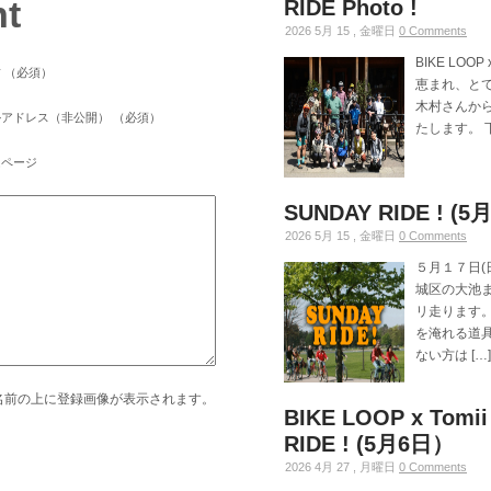
t
RIDE Photo !
2026 5月 15 , 金曜日
0 Comments
BIKE LOOP 
 （必須）
恵まれ、とて
木村さんか
アドレス（非公開） （必須）
たします。 下
ムページ
SUNDAY RIDE ! (5月
2026 5月 15 , 金曜日
0 Comments
５月１７日(日
城区の大池ま
リ走ります
を淹れる道
ない方は […]
名前の上に登録画像が表示されます。
BIKE LOOP x Tomii
RIDE ! (5月6日）
2026 4月 27 , 月曜日
0 Comments