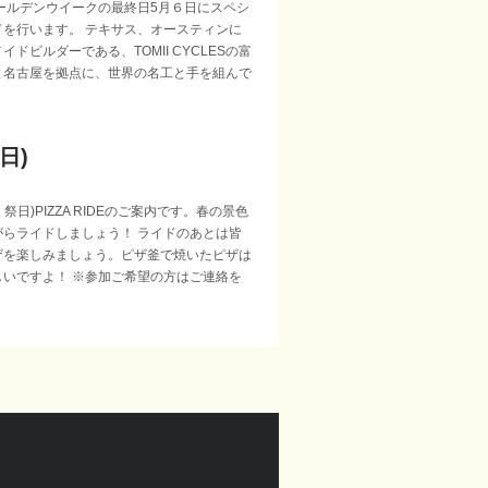
ールデンウイークの最終日5月６日にスペシ
ドを行います。 テキサス、オースティンに
イドビルダーである、TOMII CYCLESの富
と名古屋を拠点に、世界の名工と手を組んで
9日)
・祭日)PIZZA RIDEのご案内です。春の景色
がらライドしましょう！ ライドのあとは皆
ザを楽しみましょう。ピザ釜で焼いたピザは
しいですよ！ ※参加ご希望の方はご連絡を
ves
s on
flick
r