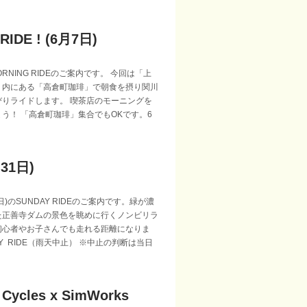
RIDE ! (6月7日)
MORNING RIDEのご案内です。 今回は「上
」内にある「高倉町珈琲」で朝食を摂り関川
びりライドします。 喫茶店のモーニングを
う！ 「高倉町珈琲」集合でもOKです。6
月31日)
)のSUNDAY RIDEのご案内です。緑が濃
た正善寺ダムの景色を眺めに行くノンビリラ
初心者やお子さんでも走れる距離になりま
AY RIDE（雨天中止） ※中止の判断は当日
 Cycles x SimWorks