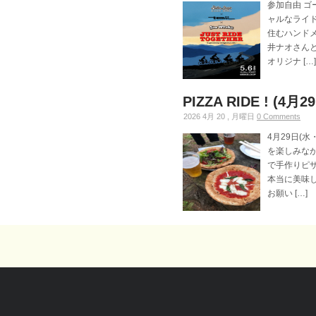
参加自由 ゴ
ャルなライ
住むハンドメ
井ナオさん
オリジナ […]
PIZZA RIDE ! (4月2
2026 4月 20 , 月曜日
0 Comments
4月29日(水
を楽しみな
で手作りピ
本当に美味
お願い […]
ler
Recent Comments
Maker Links
Archi
Photo