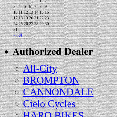
1
2
3
4
5
6
7
8
9
10
11
12
13
14
15
16
17
18
19
20
21
22
23
24
25
26
27
28
29
30
31
« 6月
Authorized Dealer
All-City
BROMPTON
CANNONDALE
Cielo Cycles
HARO BIKES