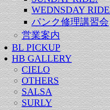
WEDNSDAY RIDE
パンク修理講習会
営業案内
BL PICKUP
HB GALLERY
CIELO
OTHERS
SALSA
SURLY