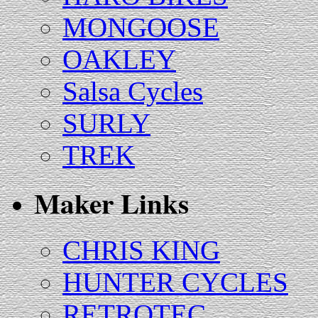
MONGOOSE
OAKLEY
Salsa Cycles
SURLY
TREK
Maker Links
CHRIS KING
HUNTER CYCLES
RETROTEC