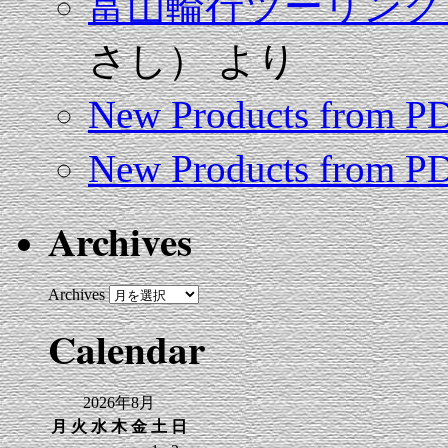
富山輪行ツーリング（
さし）
より
New Products from 
New Products from 
Archives
Archives
Calendar
2026年8月
月
火
水
木
金
土
日