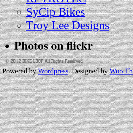
SyCip Bikes
Troy Lee Designs
Photos on
flick
r
Powered by
Wordpress
. Designed by
Woo Th