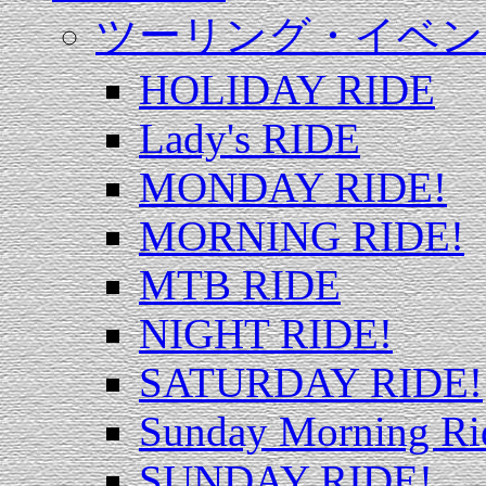
ツーリング・イベン
HOLIDAY RIDE
Lady's RIDE
MONDAY RIDE!
MORNING RIDE!
MTB RIDE
NIGHT RIDE!
SATURDAY RIDE!
Sunday Morning Ri
SUNDAY RIDE!