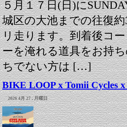
５月１７日(日)にSUND
城区の大池までの往復約
リ走ります。到着後コー
ーを淹れる道具をお持ち
ちでない方は […]
BIKE LOOP x Tomii Cycles
2026 4月 27 , 月曜日