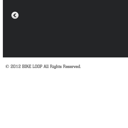
BROMPTON
HUNTER CYC
SUNDAY MORNING RIDE ! (6月7日)
SUNDAY RIDE 
CANNONDALE
RETROTEC
り
SUNDAY RIDE ! (5月31日)
Cielo Cycles
SyCip Bikes
SUNDAY RIDE 
BIKE LOOP x Tomii Cycles x SimWorks RIDE
Photo !
HARO BIKES
Troy Lee Desi
富山輪行ツーリ
SUNDAY RIDE ! (5月17日) Coffee Outside !
MONGOOSE
富山輪行ツーリ
BIKE LOOP x Tomii Cycles x SimWorks RIDE
（ひさし）
よ
OAKLEY
! (5月6日）
New Products 
Salsa Cycles
PIZZA RIDE ! (4月29日)
SURLY
New Products 
より
TREK