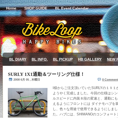
Home
SHOP GUIDE
BL Event Calendar
BL DIARY
BL INFO.
BL PICKUP
HB GALLERY
NEW 
SURLY 1X1通勤＆ツーリング仕様！
2008 6月 05 , 木曜日
0 Commen
I様からご注文頂いていたSURLYの１Ｘ１
ようやく完成しました。今回の仕様はシン
ルスピードに内装８段の変速と、通勤にも
えるようにフロントには ダイナモハブを
し、色々な用途で使用できるようにしまし
た。ハブには、SHIMANOのコンフォート