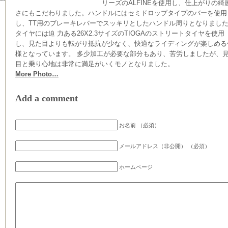
リーズのALFINEを使用し、仕上がりの綺
さにもこだわりました。ハンドルにはセミドロップタイプのバーを使用
し、TT用のブレーキレバーでスッキリとしたハンドル周りとなりまし
タイヤには迫 力ある26X2.3サイズのTIOGAのストリートタイヤを使用
し、見た目よりも転がり抵抗が少なく、快適なライディングが楽しめる
様となっています。 多少加工が必要な部分もあり、苦労しましたが、
目と乗り心地は非常に満足がいくモノとなりました。
More Photo…
Add a comment
お名前 （必須）
メールアドレス（非公開） （必須）
ホームページ